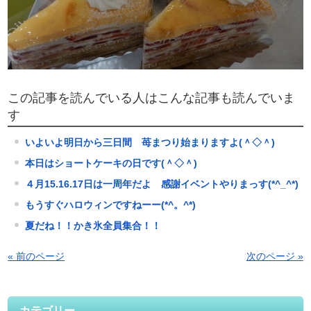
この記事を読んでいる人はこんな記事も読んでいま
す
いよいよ明日から三日間 苺まつり始まりますよ(＾◇＾)
本日はショートケーキの日です(＾◇＾)
４月15.16.17日は一周年だよ 感謝イベントやりまっす(*^_^*)
もうすぐハロウィンですねーー(*^。^*)
夏だね！！かき氷全員集合！！
« 前のページ
次のページ »
カテゴリー