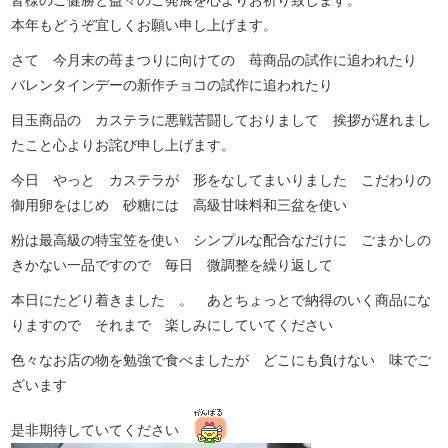
本年もどうぞ宜しくお願い申し上げます。
さて 今月末の苺まつりに向けての 苺商品の試作に追われたり
バレンタインデーの新作チョコの試作に追われたり
目玉商品の カステラに悪戦苦闘しておりまして 挨拶が遅れまし
たこと心よりお詫び申し上げます。
今日 やっと カステラが 形をなしてまいりました こだわりの
御用卵をはじめ 砂糖には 高級甘味料和三盆を使い
粉は最高級の特宝笠を使い シンプルな配合なだけに ごまかしの
きかない一品ですので 毎日 微調整を繰り返して
本日にたどり着きました 。 あとちょっとで納得のいく商品にな
りますので それまで 楽しみにしていてください
色々なお店の物を勉強で食べましたが どこにも負けない 味でご
ざいます
是非期待していてください